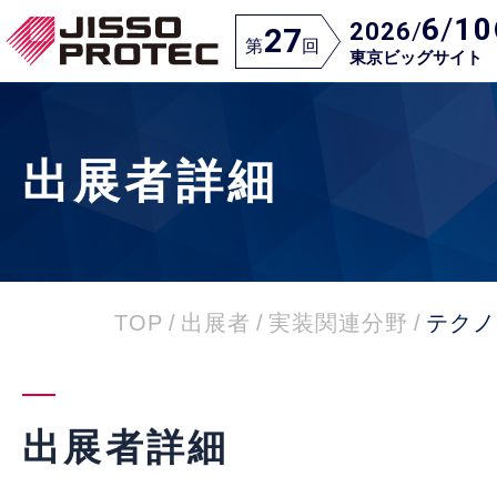
6
/
10
2026
/
27
第
回
東京ビッグサイト
出展者詳細
TOP
/
出展者
/
実装関連分野
/
テクノ
出展者詳細