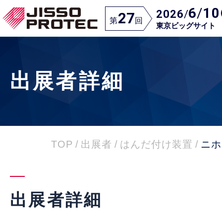
6
/
10
2026
/
27
第
回
東京ビッグサイト
出展者詳細
TOP
/
出展者
/
はんだ付け装置
/
ニホ
出展者詳細