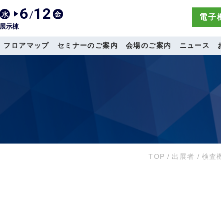
6
12
/
水
金
電子機
展示棟
フロアマップ
セミナーのご案内
会場のご案内
ニュース
TOP
/
出展者
/
検査