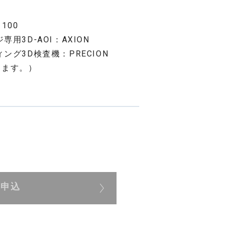
100
ジ専用3D-AOI：AXION
ディング3D検査機：PRECION
ります。）
展申込