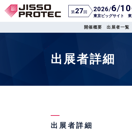
6
/
10
2026
/
27
第
回
東京ビッグサイト 東
開催概要
出展者一覧
出展者詳細
出展者詳細