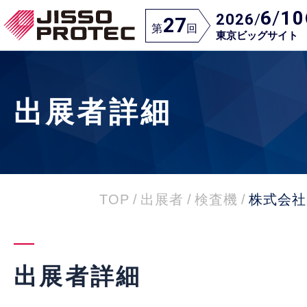
6
/
10
2026
/
27
第
回
東京ビッグサイト
出展者詳細
TOP
/
出展者
/
検査機
/
株式会社
出展者詳細