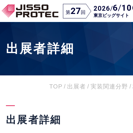
6
/
10
2026
/
27
第
回
東京ビッグサイト
出展者詳細
TOP
/
出展者
/
実装関連分野
/
出展者詳細