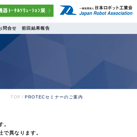
器ﾄｰﾀﾙｿﾘｭｰｼｮﾝ展
お問合せ
前回結果報告
TOP
/
PROTECセミナーのご案内
ます。
各社で異なります。