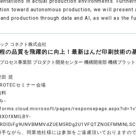
entations in actual production environments. Furthe
tion toward autonomous production, we will present a
 and production through data and AI, as well as the fu
ック コネクト株式会社
程の品質を飛躍的に向上！最新はんだ印刷技術の
プロセス事業部 プロダクト開発センター 機構開発部 機構プラッ
田 奨
ROTECセミナー会場
無料
み-
//forms.cloud.microsoft/pages/responsepage.aspx?id=1
dXOfXMILBY-
RDIDiFg9UNVBMMVdZUEM5RDg2U1VFQTZNOEFMMlNLSCQl
勝手ながら、同業他社様には参加をご遠慮頂いておりますの