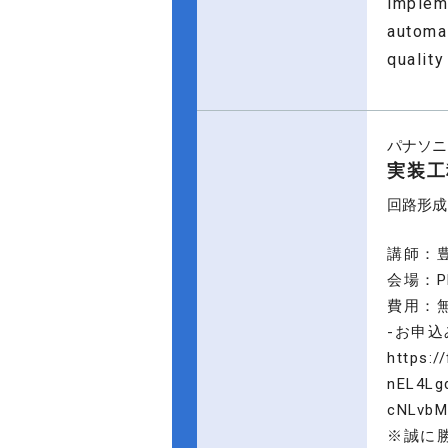
implem
automa
quality
パナソニ
実装工
回路形成
講師：豊
会場：P
費用：
-お申込
https:
nEL4Lg
cNLvbM
※誠に