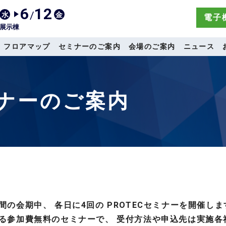
6
12
/
水
金
電子機
展示棟
フロアマップ
セミナーのご案内
会場のご案内
ニュース
ミナーのご案内
、 ３日間の会期中、 各日に4回の PROTECセミナーを開催し
出展者による参加費無料のセミナーで、 受付方法や申込先は実施