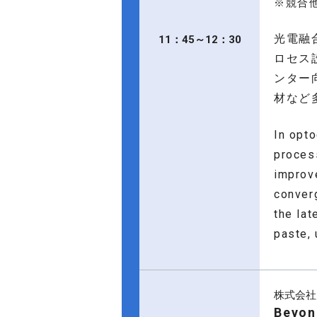
※競合
光電融
11：45～12：30
ロセス
ンター
材など
In opt
proces
improv
conver
the lat
paste, 
株式会社
Beyo