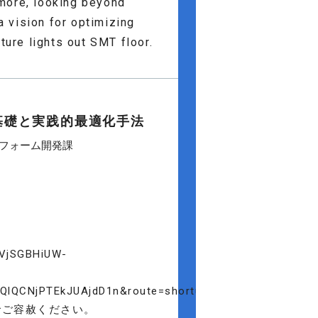
rmore, looking beyond
 vision for optimizing
ture lights out SMT floor.
基礎と実践的最適化手法
トフォーム開発課
vVjSGBHiUW-
QCNjPTEkJUAjdD1n&route=shorturl
でご容赦ください。