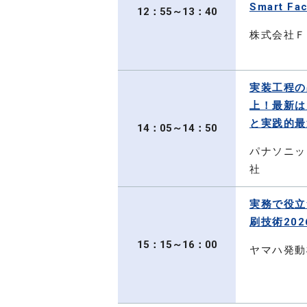
Smart F
12：55～13：40
株式会社Ｆ
実装工程の
上！最新は
と実践的最
14：05～14：50
パナソニッ
社
実務で役立
刷技術202
15：15～16：00
ヤマハ発動