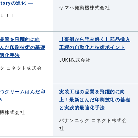
actoryの進化 ―
ヤマハ発動機株式会社
ＵＪＩ
品質を飛躍的に向
【事例から読み解く】部品挿入
んだ印刷技術の基礎
工程の自動化と技術ポイント
適化手法
JUKI株式会社
ク コネクト株式会
つクリームはんだ印
実装工程の品質を飛躍的に向
6
上！最新はんだ印刷技術の基礎
と実践的最適化手法
機株式会社
パナソニック コネクト株式会
社