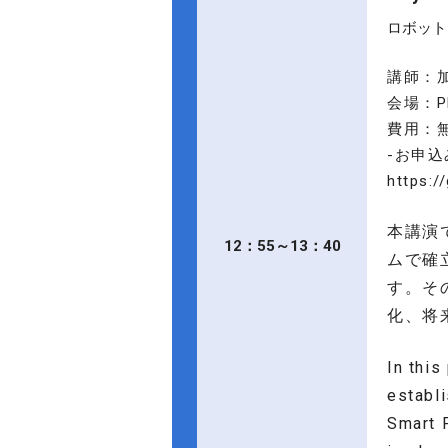
ロボット
講師：加
会場：P
費用：
-お申込
https:/
本講演で
12：55～13：40
ムで確
す。そ
化、将
In this
establi
Smart 