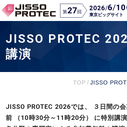
6
/
10
2026
/
27
第
回
東京ビッグサイト
JISSO PROTEC 2
講演
TOP
/
JISSO PRO
JISSO PROTEC 2026では、 ３日間
前 （10時30分～11時20分） に特別