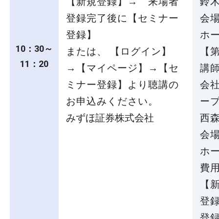
【新規登録】→ 来場者
鈴木
登録完了後に【セミナー
会
登録】
ホー
10：30～
または、 【ログイン】
【
11：20
→【マイページ】→【セ
講
ミナー登録】より聴講の
会
お申込みください。
ー
みずほ証券株式会社
西森
会
ホー
費
【
登
登