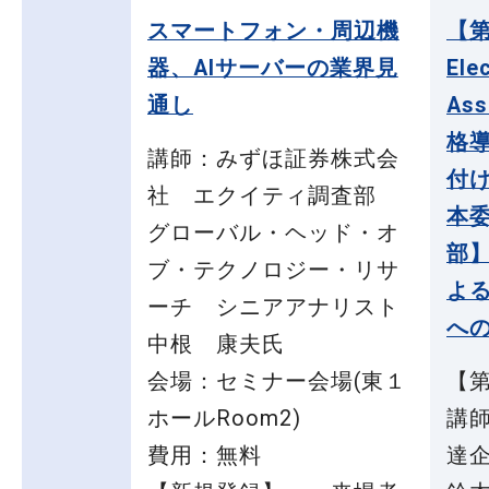
スマートフォン・周辺機
【第
器、AIサーバーの業界見
Ele
通し
Ass
格
講師：みずほ証券株式会
付
社 エクイティ調査部
本
グローバル・ヘッド・オ
部
ブ・テクノロジー・リサ
よ
ーチ シニアアナリスト
へ
中根 康夫氏
会場：セミナー会場(東１
【
ホールRoom2)
講師
費用：無料
達企