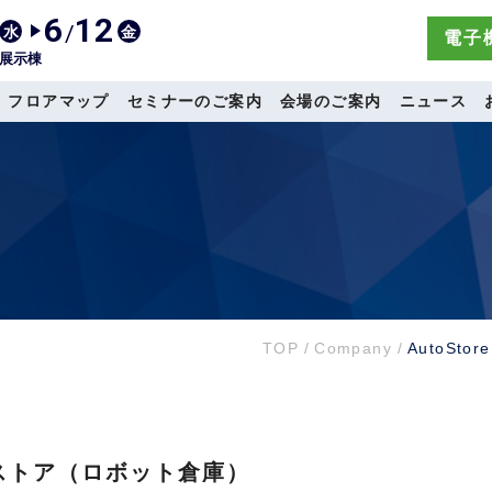
6
12
/
水
金
電子機
展示棟
フロアマップ
セミナーのご案内
会場のご案内
ニュース
TOP
/
Company
/
AutoSt
オートストア（ロボット倉庫）