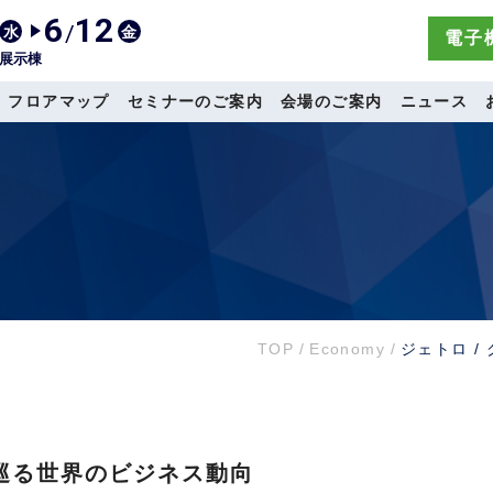
6
12
/
水
金
電子機
展示棟
フロアマップ
セミナーのご案内
会場のご案内
ニュース
TOP
/
Economy
/
ジェトロ 
を巡る世界のビジネス動向