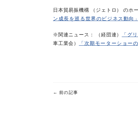
日本貿易振機構 （ジェトロ） のホ
ン成長を巡る世界のビジネス動向
※関連ニュース： （経団連）
「グ
車工業会）
「次期モーターショーの
←
前の記事