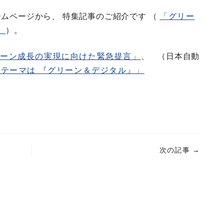
ームページから、 特集記事のご紹介です （
「グリー
」
）。
リーン成長の実現に向けた緊急提言」
、 （日本自動
テーマは 『グリーン＆デジタル』」
次の記事
→