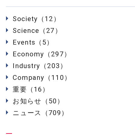
Society（12）
Science（27）
Events（5）
Economy（297）
Industry（203）
Company（110）
重要（16）
お知らせ（50）
ニュース（709）