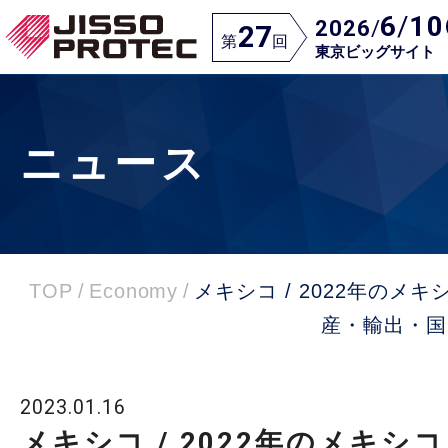
6
/
10
2026
/
27
第
回
東京ビッグサイト
ニュース
TOP
/
Economy
/
メキシコ / 2022年のメ
産・輸出・国
2023.01.16
メキシコ / 2022年のメキシ