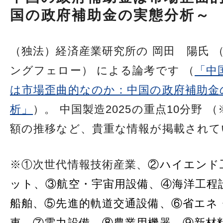
国の政府補助金の実態分析～
（独法）経済産業研究所の 岡田 陽氏 
ングフェロー） による論考です （
「中
は市場歪曲的なのか：中国の政府補助金
析」
）。 中国製造2025の重点10分野 
額の推移など、貴重な情報が掲載されて
※①次世代情報技術産業、
②ハイエンド
ット、③航空・宇宙用設備、④海洋工程
船舶、⑤先進的軌道交通設備、⑥省エネ
車、⑦電力設備、⑧農業用機器、⑨新材