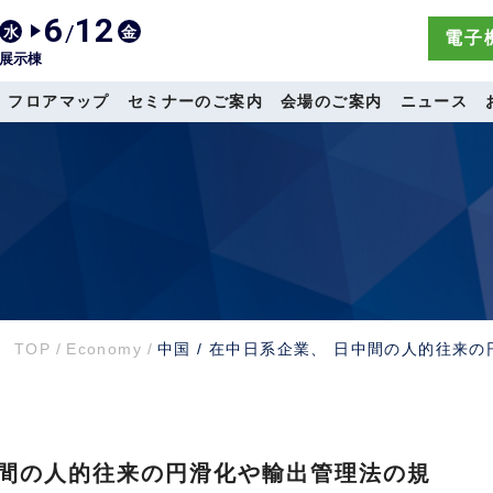
6
12
/
水
金
電子機
展示棟
フロアマップ
セミナーのご案内
会場のご案内
ニュース
TOP
/
Economy
/
中国 / 在中日系企業、 日中間の人的往来
日中間の人的往来の円滑化や輸出管理法の規