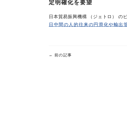
定明確化を要望
日本貿易振興機構 （ジェトロ） の
日中間の人的往来の円滑化や輸出
←
前の記事