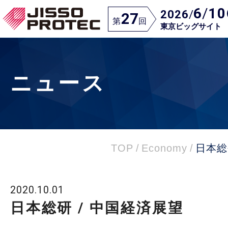
6
/
10
2026
/
27
第
回
東京ビッグサイト
ニュース
TOP
/
Economy
/
日本総
2020.10.01
日本総研 / 中国経済展望