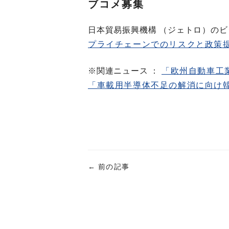
ブコメ募集
日本貿易振興機構 （ジェトロ）のビ
プライチェーンでのリスクと政策
※関連ニュース ：
「欧州自動車工
「車載用半導体不足の解消に向け
←
前の記事