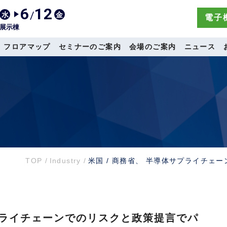
6
12
/
水
金
電子機
展示棟
フロアマップ
セミナーのご案内
会場のご案内
ニュース
TOP
/
Industry
/
米国 / 商務省、 半導体サプライチェ
サプライチェーンでのリスクと政策提言でパ