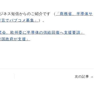
ジネス短信からのご紹介です （
「商務省、半導体サ
提言でパブコメ募集」
）。
業会、欧州委に半導体の供給回復へ支援要請」
韓国政府が支援」
次の記事
→