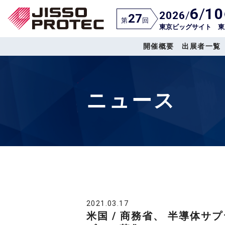
6
/
10
2026
/
27
第
回
東京ビッグサイト 東
開催概要
出展者一覧
ニュース
2021.03.17
米国 / 商務省、 半導体