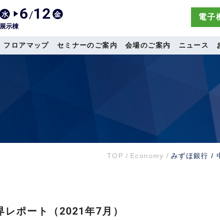
6
12
/
水
金
電子機
展示棟
フロアマップ
セミナーのご案内
会場のご案内
ニュース
TOP
/
Economy
/
みずほ銀行 /
界レポート（2021年7月）