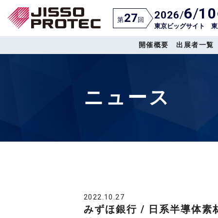
6
/
10
2026
/
27
第
回
東京ビッグサイト 東
開催概要
出展者一覧
ニュース
2022.10.27
みずほ銀行 / 日系半導体