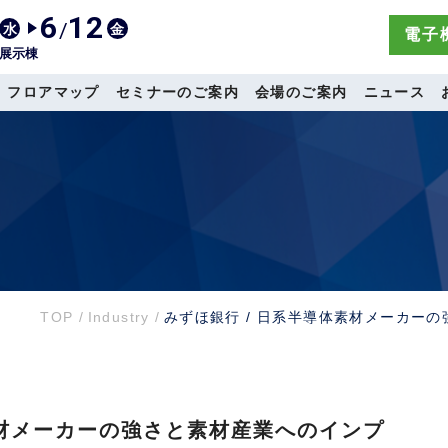
6
12
/
水
金
電子機
展示棟
フロアマップ
セミナーのご案内
会場のご案内
ニュース
TOP
/
Industry
/
みずほ銀行 / 日系半導体素材メーカー
素材メーカーの強さと素材産業へのインプ