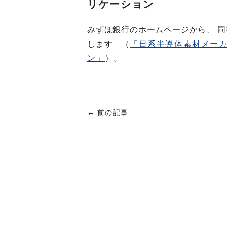
リケーション
みずほ銀行のホームページから、 同
します （
「日系半導体素材メー
ン」
）。
←
前の記事