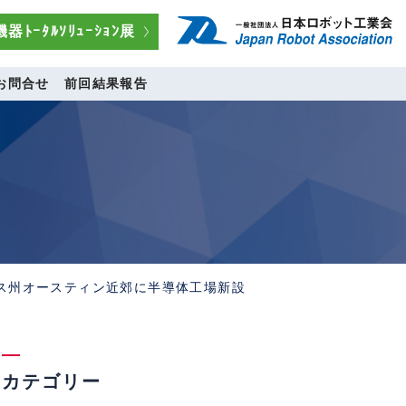
器ﾄｰﾀﾙｿﾘｭｰｼｮﾝ展
お問合せ
前回結果報告
サス州オースティン近郊に半導体工場新設
カテゴリー