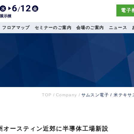
6
12
/
水
金
電子機
展示棟
フロアマップ
セミナーのご案内
会場のご案内
ニュース
TOP
/
Company
/
サムスン電子 / 米テキ
ス州オースティン近郊に半導体工場新設