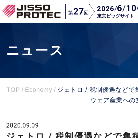
6
/
10
2026
/
27
第
回
東京ビッグサイト
ニュース
TOP
/
Economy
/
ジェトロ / 税制優遇などで
ウェア産業への
2020.09.09
ジェトロ / 税制優遇などで集積