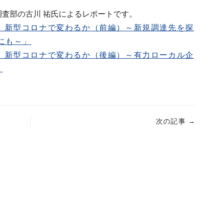
調査部の古川 祐氏によるレポートです。
 新型コロナで変わるか（前編）～
新規調達先を探
にも～」
 新型コロナで変わるか（後編）～有力ローカル企
」
次の記事
→