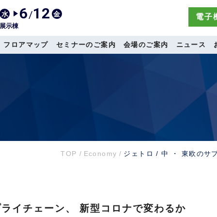
6
12
/
水
金
電子機
展示棟
フロアマップ
セミナーのご案内
会場のご案内
ニュース
TOP
/
Economy
/
ジェトロ / 中 ・ 東欧の
サプライチェーン、 新型コロナで変わるか