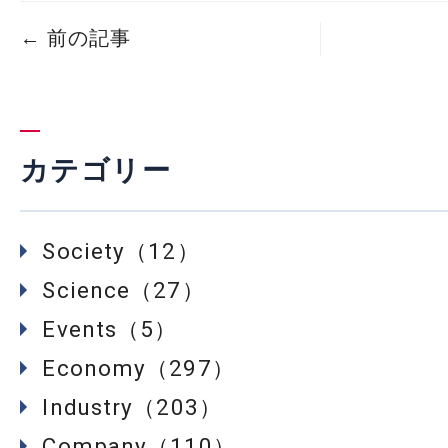
←
前の記事
カテゴリー
Society（12）
Science（27）
Events（5）
Economy（297）
Industry（203）
Company（110）