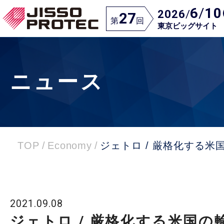
6
/
10
2026
/
27
第
回
東京ビッグサイト
ニュース
TOP
/
Economy
/
ジェトロ / 厳格化する
2021.09.08
ジェトロ / 厳格化する米国の