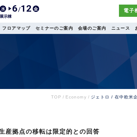
6
12
/
水
金
電子機
展示棟
フロアマップ
セミナーのご案内
会場のご案内
ニュース
TOP
/
Economy
/
ジェトロ / 在中欧
、 生産拠点の移転は限定的との回答