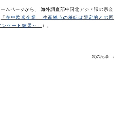
ホームページから、 海外調査部中国北アジア課の宗金
（
「在中欧米企業、 生産拠点の移転は限定的との回
アンケート結果～」
）。
次の記事
→