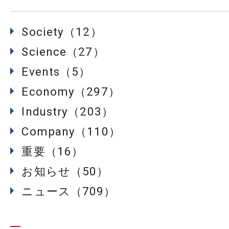
Society（12）
Science（27）
Events（5）
Economy（297）
Industry（203）
Company（110）
重要（16）
お知らせ（50）
ニュース（709）