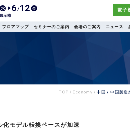
6
12
/
水
金
電子機
展示棟
フロアマップ
セミナーのご案内
会場のご案内
ニュース
TOP
/
Economy
/
中国 / 中国製
タル化モデル転換ペースが加速