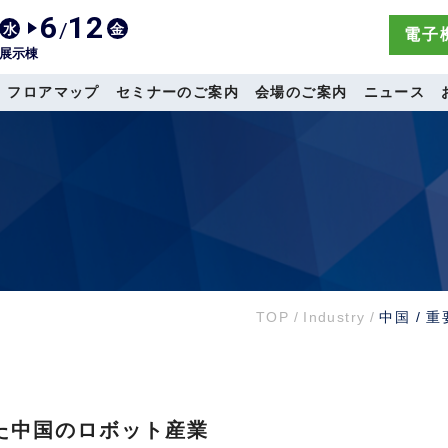
6
12
/
水
金
電子機
展示棟
フロアマップ
セミナーのご案内
会場のご案内
ニュース
TOP
/
Industry
/
中国 /
えた中国のロボット産業