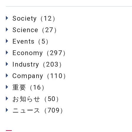
Society（12）
Science（27）
Events（5）
Economy（297）
Industry（203）
Company（110）
重要（16）
お知らせ（50）
ニュース（709）