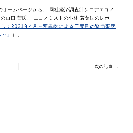
のホームページから、 同社経済調査部シニアエコノ
トの山口 茜氏、 エコノミストの小林 若葉氏のレポー
し：2021年4月～変異株による三度目の緊急事態
る～」
）。
次の記事
→