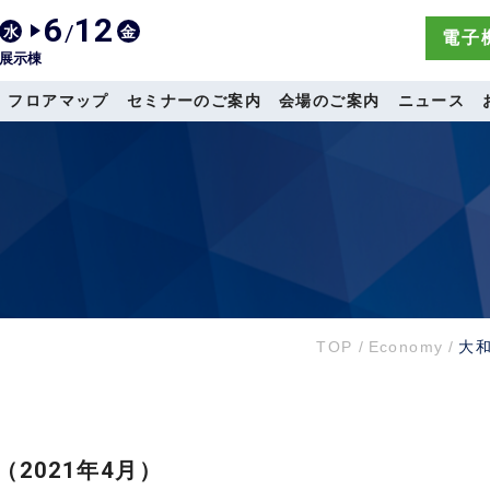
6
12
/
水
金
電子機
展示棟
フロアマップ
セミナーのご案内
会場のご案内
ニュース
TOP
/
Economy
/
大和
（2021年4月）