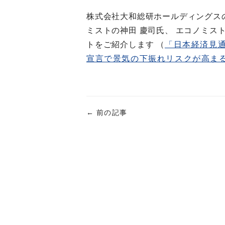
株式会社大和総研ホールディングス
ミストの神田 慶司氏、 エコノミス
トをご紹介します （
「日本経済見通
宣言で景気の下振れリスクが高ま
←
前の記事