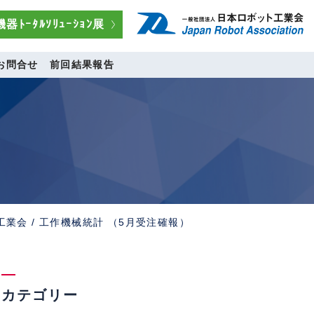
器ﾄｰﾀﾙｿﾘｭｰｼｮﾝ展
お問合せ
前回結果報告
業会 / 工作機械統計 （5月受注確報）
カテゴリー