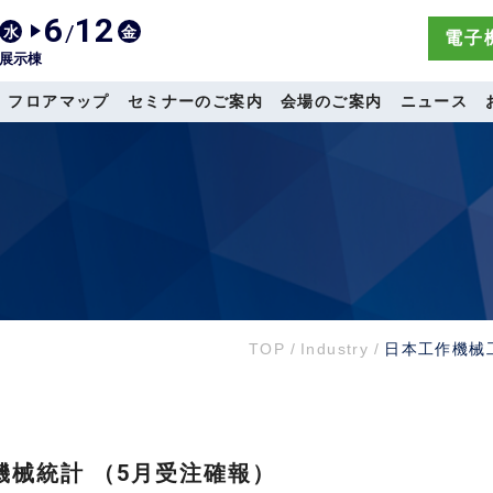
6
12
/
水
金
電子機
展示棟
フロアマップ
セミナーのご案内
会場のご案内
ニュース
TOP
/
Industry
/
日本工作機械工
機械統計 （5月受注確報）