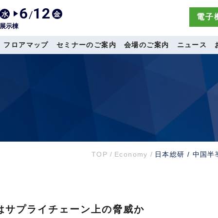
6
12
/
水
金
電子機
展示棟
フロアマップ
セミナーのご案内
会場のご案内
ニュース
TOP
/
Economy
/
日本総研 / 中国
業はサプライチェーン上の脅威か