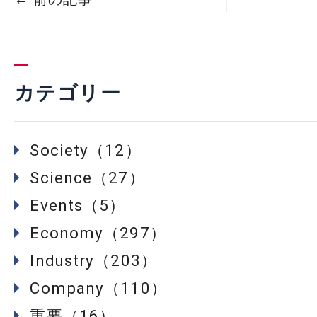
カテゴリー
Society（12）
Science（27）
Events（5）
Economy（297）
Industry（203）
Company（110）
重要（16）