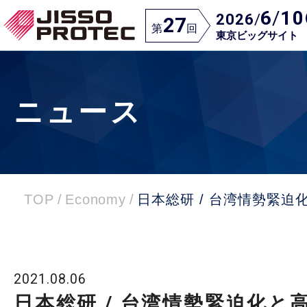
6
/
10
2026
/
27
第
回
東京ビッグサイト
ニュース
TOP
/
Economy
/
日本総研 / 台湾情勢緊
2021.08.06
日本総研 / 台湾情勢緊迫化と