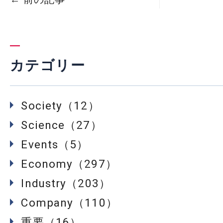
カテゴリー
Society（12）
Science（27）
Events（5）
Economy（297）
Industry（203）
Company（110）
重要（16）