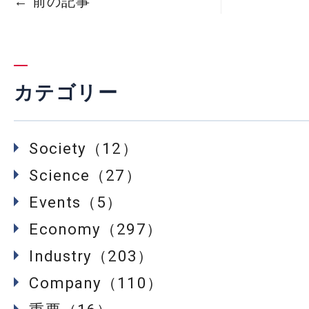
←
前の記事
カテゴリー
Society（12）
Science（27）
Events（5）
Economy（297）
Industry（203）
Company（110）