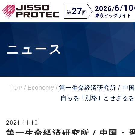
6
/
10
2026
/
27
第
回
東京ビッグサイト
ニュース
TOP
/
Economy
/
第一生命経済研究所 / 中国
自らを ｢別格｣ とせざる
2021.11.10
第一生命経済研究所 / 中国 ･