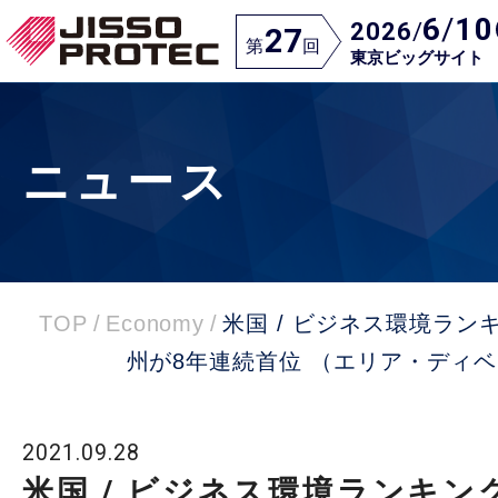
6
/
10
2026
/
27
第
回
東京ビッグサイト
ニュース
TOP
/
Economy
/
米国 / ビジネス環境ラ
州が8年連続首位 （エリア・ディ
2021.09.28
米国 / ビジネス環境ランキ