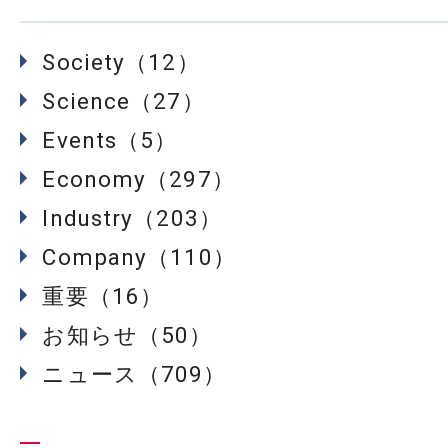
Society（12）
Science（27）
Events（5）
Economy（297）
Industry（203）
Company（110）
重要（16）
お知らせ（50）
ニュース（709）