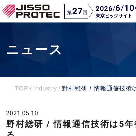
6
/
10
2026
/
27
第
回
東京ビッグサイト
ニュース
TOP
/
Industry
/
野村総研 / 情報通信技術
2021.05.10
野村総研 / 情報通信技術は5
る