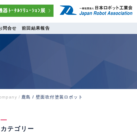
器ﾄｰﾀﾙｿﾘｭｰｼｮﾝ展
お問合せ
前回結果報告
ompany
/
鹿島 / 壁面吹付塗装ロボット
カテゴリー