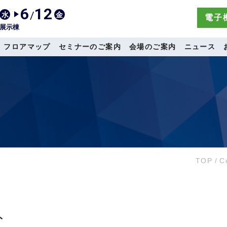
6
12
/
水
金
電子機
展示棟
フロアマップ
セミナーのご案内
会場のご案内
ニュース
TOP
/
C
ト