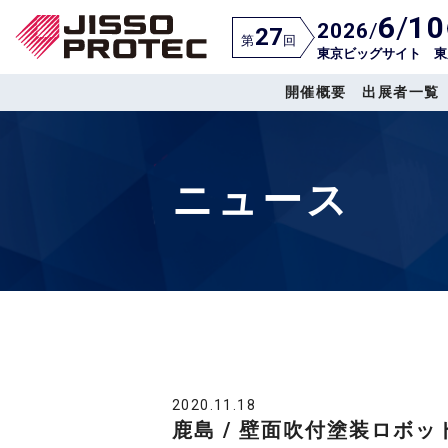
6
/
10
2026
/
27
第
回
東京ビッグサイト 東
開催概要
出展者一覧
ニュース
2020.11.18
鹿島 / 壁面吹付塗装ロボッ