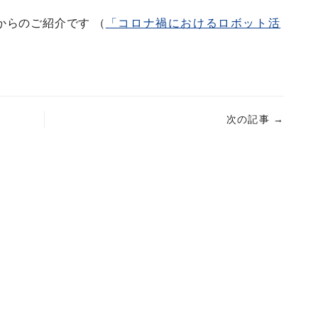
からのご紹介です （
「コロナ禍におけるロボット活
次の記事
→