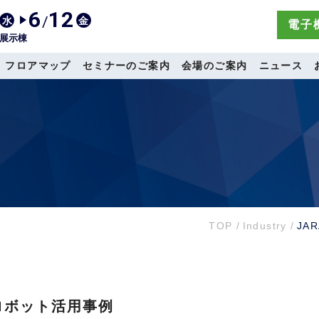
6
12
/
水
金
電子機
展示棟
フロアマップ
セミナーのご案内
会場のご案内
ニュース
TOP
/
Industry
/
JA
るロボット活用事例