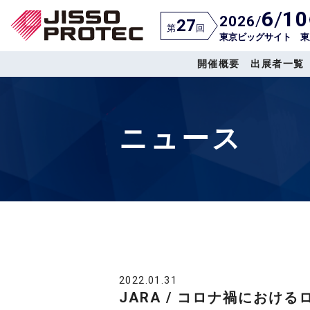
6
/
10
2026
/
27
第
回
東京ビッグサイト 東
開催概要
出展者一覧
ニュース
2022.01.31
JARA / コロナ禍におけ