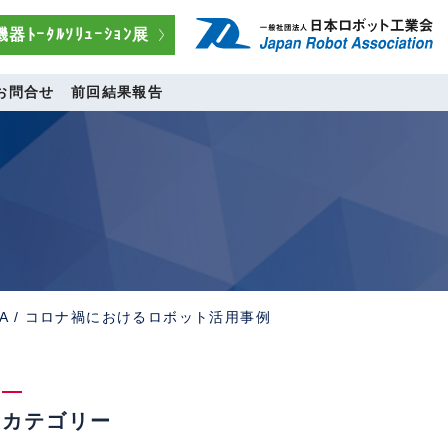
器ﾄｰﾀﾙｿﾘｭｰｼｮﾝ展
お問合せ
前回結果報告
RA / コロナ禍におけるロボット活用事例
カテゴリー