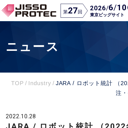
6
/
10
2026
/
27
第
回
東京ビッグサイト
ニュース
TOP
/
Industry
/
JARA / ロボット統計 （2
注・
2022.10.28
JARA / ロボット統計 （202