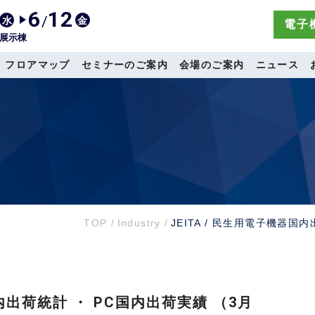
6
12
/
水
金
電子機
展示棟
フロアマップ
セミナーのご案内
会場のご案内
ニュース
TOP
/
Industry
/
JEITA / 民生用電子機器国
国内出荷統計 ・ PC国内出荷実績 （3月