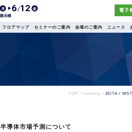
6
12
/
水
金
電子機
展示棟
フロアマップ
セミナーのご案内
会場のご案内
ニュース
TOP
/
Industry
/
JEITA /
0年秋季半導体市場予測について