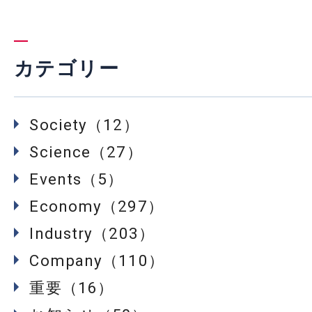
カテゴリー
Society（12）
Science（27）
Events（5）
Economy（297）
Industry（203）
Company（110）
重要（16）