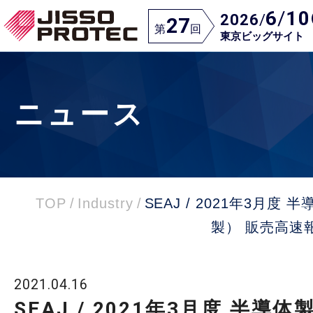
6
/
10
2026
/
27
第
回
東京ビッグサイト
ニュース
TOP
/
Industry
/
SEAJ / 2021年3月度
製） 販売高速
2021.04.16
SEAJ / 2021年3月度 半導