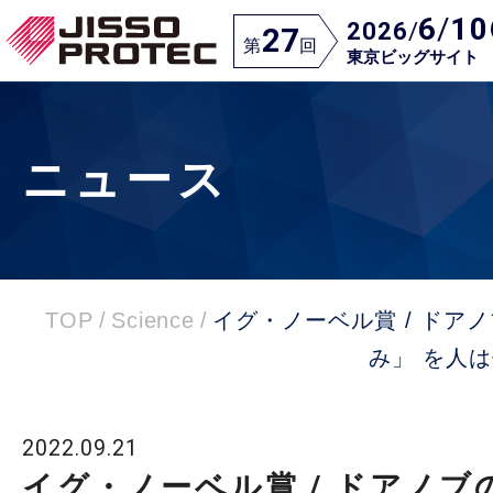
6
/
10
2026
/
27
第
回
東京ビッグサイト
ニュース
TOP
/
Science
/
イグ・ノーベル賞 / ドア
み」 を人
2022.09.21
イグ・ノーベル賞 / ドアノブ